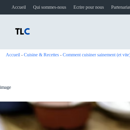
Passer
Accueil
Qui sommes-nous
Ecrire pour nous
Partenaria
au
contenu
Accueil
-
Cuisine & Recettes
-
Comment cuisiner sainement (et vite)
image