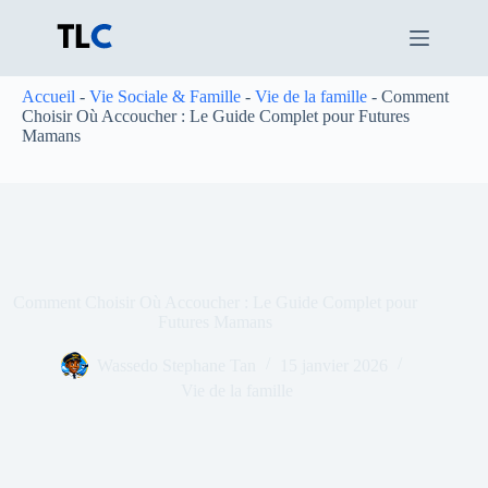
Passer
au
contenu
Accueil
-
Vie Sociale & Famille
-
Vie de la famille
-
Comment
Choisir Où Accoucher : Le Guide Complet pour Futures
Mamans
Comment Choisir Où Accoucher : Le Guide Complet pour
Futures Mamans
Wassedo Stephane Tan
15 janvier 2026
Vie de la famille