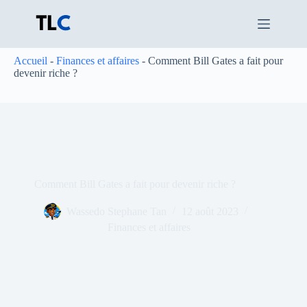
Passer
au
contenu
Accueil
-
Finances et affaires
-
Comment Bill Gates a fait pour
devenir riche ?
Comment Bill Gates a fait pour devenir riche ?
Wassedo Stephane Tan
12 août 2023
Finances et affaires