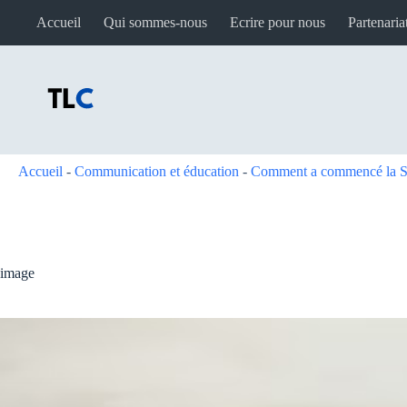
Passer
Accueil
Qui sommes-nous
Ecrire pour nous
Partenaria
au
contenu
Accueil
-
Communication et éducation
-
Comment a commencé la S
image