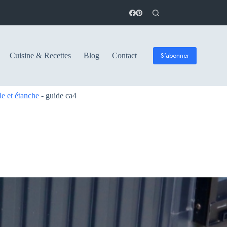
S'abonner
Cuisine & Recettes
Blog
Contact
le et étanche
-
guide ca4