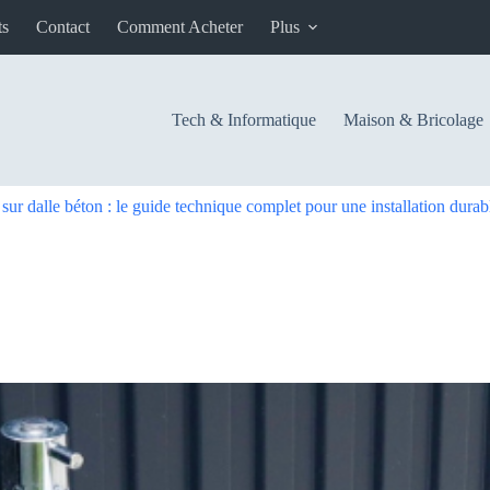
ts
Contact
Comment Acheter
Plus
Tech & Informatique
Maison & Bricolage
r dalle béton : le guide technique complet pour une installation durab