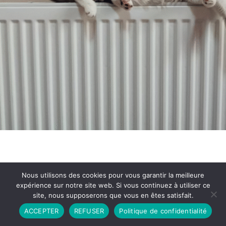
Nous utilisons des cookies pour vous garantir la meilleure
expérience sur notre site web. Si vous continuez à utiliser ce
site, nous supposerons que vous en êtes satisfait.
Partenariat
Contact
Politique de Confidentialité
ACCEPTER
REFUSER
Politique de confidentialité
CGU
Copyright © 2026 - Propulsé par DIEUDUDIABLE