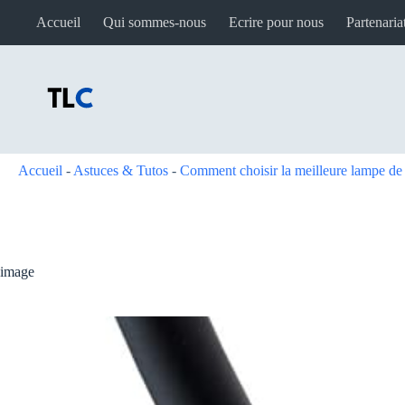
Passer
Accueil
Qui sommes-nous
Ecrire pour nous
Partenaria
au
contenu
Accueil
-
Astuces & Tutos
-
Comment choisir la meilleure lampe d
image