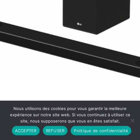
Nous utilisons des cookies pour vous garantir la meilleure
expérience sur notre site web. Si vous continuez à utiliser ce
site, nous supposerons que vous en êtes satisfait.
Partenariat
Contact
Politique de Confidentialité
ACCEPTER
REFUSER
Politique de confidentialité
CGU
Copyright © 2026 - Propulsé par DIEUDUDIABLE