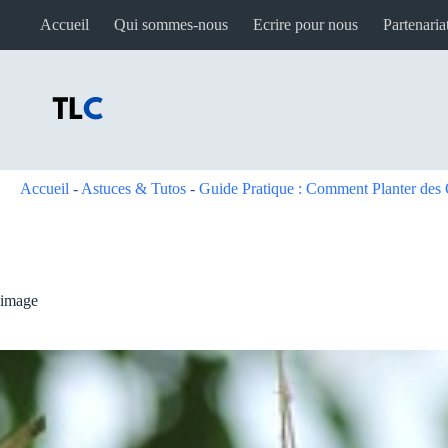
Passer
Accueil
Qui sommes-nous
Ecrire pour nous
Partenaria
au
contenu
Accueil
-
Astuces & Tutos
-
Guide Pratique : Comment Planter des
image