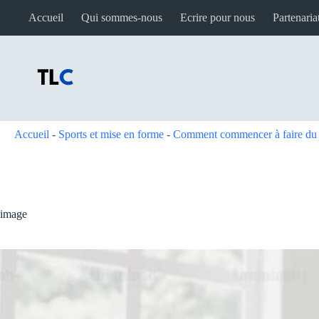
Passer
Accueil
Qui sommes-nous
Ecrire pour nous
Partenaria
au
contenu
Accueil
-
Sports et mise en forme
-
Comment commencer à faire du s
image