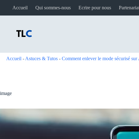
Passer
Accueil
Qui sommes-nous
Ecrire pour nous
Partenaria
au
contenu
Accueil
-
Astuces & Tutos
-
Comment enlever le mode sécurisé sur
image