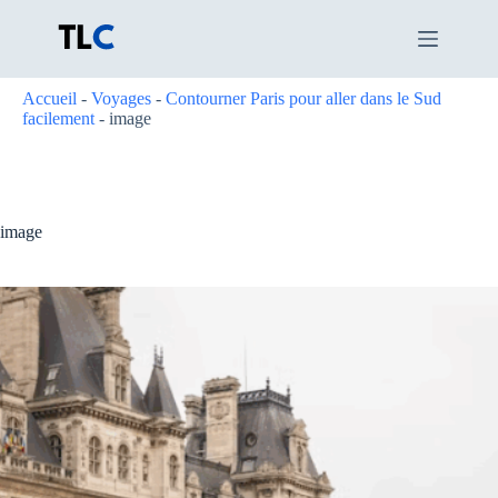
Passer
au
contenu
Accueil
-
Voyages
-
Contourner Paris pour aller dans le Sud
facilement
-
image
image