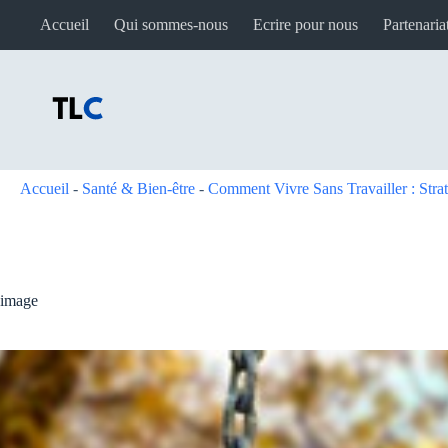
Passer
Accueil
Qui sommes-nous
Ecrire pour nous
Partenaria
au
contenu
Accueil
-
Santé & Bien-être
-
Comment Vivre Sans Travailler : Stra
image