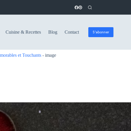
S'abonner
Cuisine & Recettes
Blog
Contact
morables et Touchants
-
image