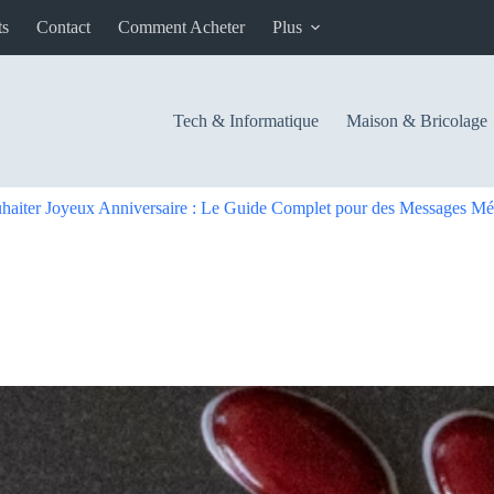
ts
Contact
Comment Acheter
Plus
Tech & Informatique
Maison & Bricolage
aiter Joyeux Anniversaire : Le Guide Complet pour des Messages Mé