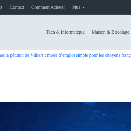
ts
Contact
Comment Acheter
Plus
Tech & Informatique
Maison & Bricolage
 la pétition de Villiers : mode d’emploi simple pour les citoyens franç