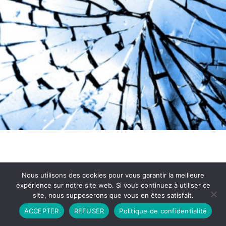
Nous utilisons des cookies pour vous garantir la meilleure
expérience sur notre site web. Si vous continuez à utiliser ce
site, nous supposerons que vous en êtes satisfait.
Partenariat
Contact
Politique de Confidentialité
ACCEPTER
REFUSER
Politique de confidentialité
CGU
Copyright © 2026 - Propulsé par DIEUDUDIABLE