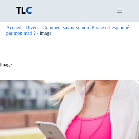
Passer
au
contenu
Accueil
-
Divers
-
Comment savoir si mon iPhone est espionné
par mon mari ?
-
image
image