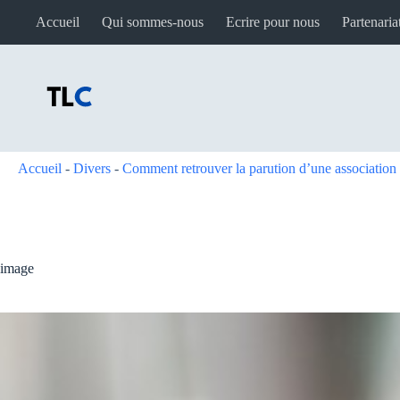
Passer
Accueil
Qui sommes-nous
Ecrire pour nous
Partenaria
au
contenu
Accueil
-
Divers
-
Comment retrouver la parution d’une association 
image