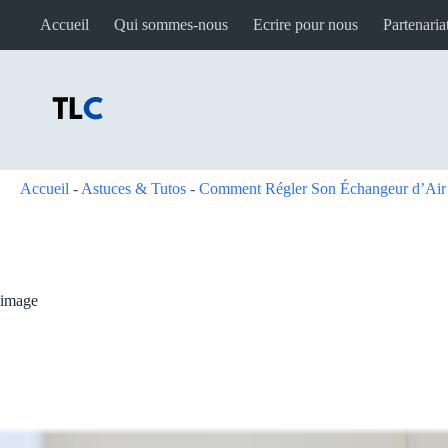
Passer
Accueil
Qui sommes-nous
Ecrire pour nous
Partenaria
au
contenu
Accueil
-
Astuces & Tutos
-
Comment Régler Son Échangeur d’Air 
image