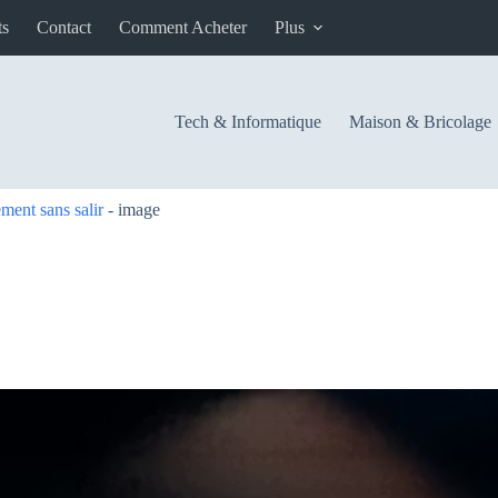
ts
Contact
Comment Acheter
Plus
Tech & Informatique
Maison & Bricolage
ment sans salir
-
image