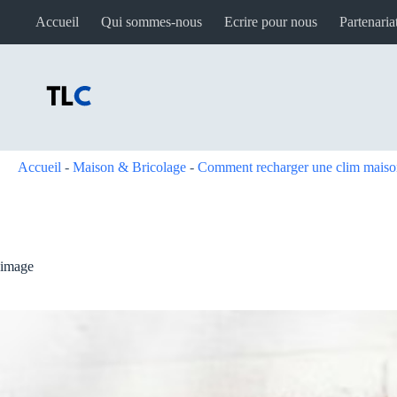
Passer
Accueil
Qui sommes-nous
Ecrire pour nous
Partenaria
au
contenu
Accueil
-
Maison & Bricolage
-
Comment recharger une clim maison :
image