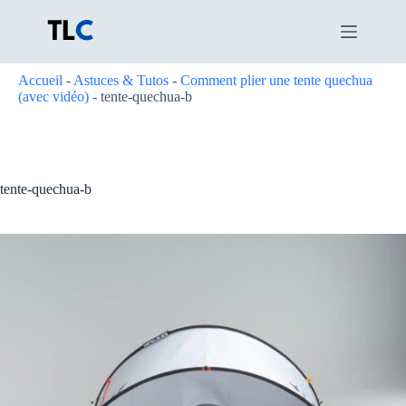
Passer
au
contenu
Accueil
-
Astuces & Tutos
-
Comment plier une tente quechua
(avec vidéo)
-
tente-quechua-b
tente-quechua-b