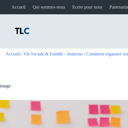
Passer
Accueil
Qui sommes-nous
Ecrire pour nous
Partenaria
au
contenu
Accueil
-
Vie Sociale & Famille
-
Jeunesse
-
Comment organiser son 
image