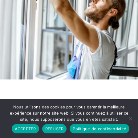
Nous utilisons des cookies pour vous garantir la meilleure
expérience sur notre site web. Si vous continuez à utiliser ce
site, nous supposerons que vous en êtes satisfait.
Partenariat
Contact
Politique de Confidentialité
ACCEPTER
REFUSER
Politique de confidentialité
CGU
Copyright © 2026 - Propulsé par DIEUDUDIABLE