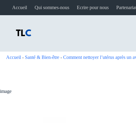
Passer
Accueil
Qui sommes-nous
Ecrire pour nous
Partenaria
au
contenu
Accueil
-
Santé & Bien-être
-
Comment nettoyer l’utérus après un a
image