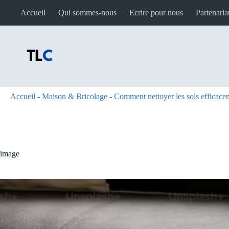
Passer
Accueil
Qui sommes-nous
Ecrire pour nous
Partenaria
au
contenu
Accueil
-
Maison & Bricolage
-
Comment nettoyer les sols efficacem
image