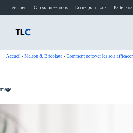
Passer
Accueil
Qui sommes-nous
Ecrire pour nous
Partenaria
au
contenu
Accueil
-
Maison & Bricolage
-
Comment nettoyer les sols efficacem
image