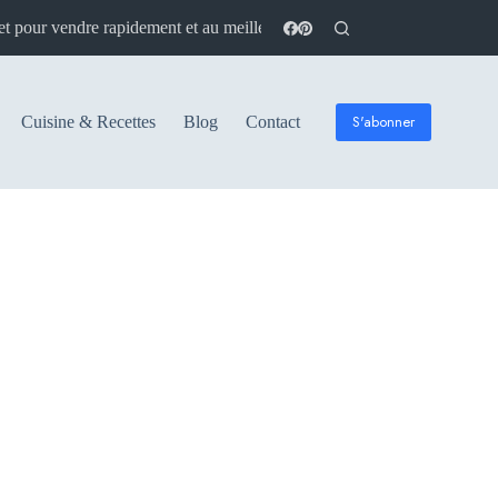
 pour vendre rapidement et au meilleur prix
Guide Europe : vivre, t
S'abonner
Cuisine & Recettes
Blog
Contact