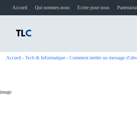
Passer
Accueil
Qui sommes-nous
Ecrire pour nous
Partenaria
au
contenu
Accueil
-
Tech & Informatique
-
Comment mettre un message d’abs
image