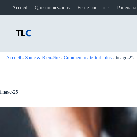
Passer
Accueil
Qui sommes-nous
Ecrire pour nous
Partenaria
au
contenu
Accueil
-
Santé & Bien-être
-
Comment maigrir du dos
-
image-25
image-25