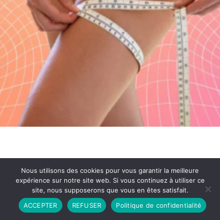
Nous utilisons des cookies pour vous garantir la meilleure
expérience sur notre site web. Si vous continuez à utiliser ce
site, nous supposerons que vous en êtes satisfait.
Partenariat
Contact
Politique de Confidentialité
ACCEPTER
REFUSER
Politique de confidentialité
CGU
Copyright © 2026 - Propulsé par DIEUDUDIABLE