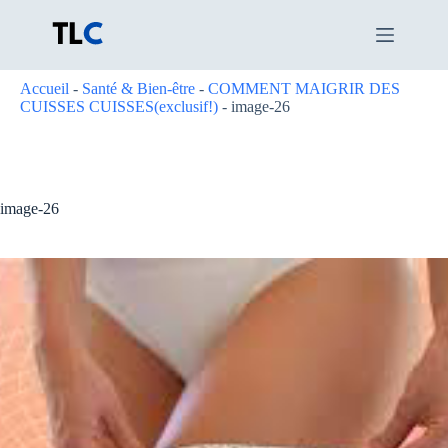
Passer
au
contenu
Accueil
-
Santé & Bien-être
-
COMMENT MAIGRIR DES
CUISSES CUISSES(exclusif!)
-
image-26
image-26