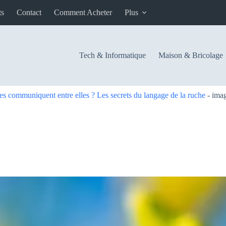
ts
Contact
Comment Acheter
Plus
Tech & Informatique
Maison & Bricolage
es communiquent entre elles ? Les secrets du langage de la ruche
-
ima