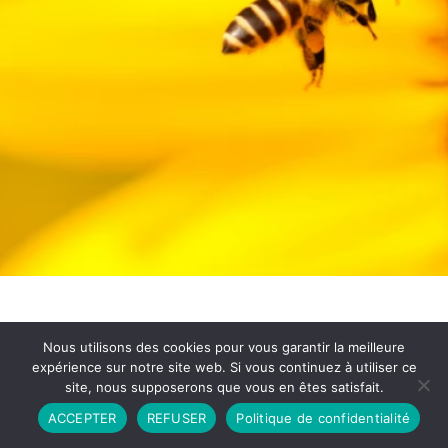
Nous utilisons des cookies pour vous garantir la meilleure
expérience sur notre site web. Si vous continuez à utiliser ce
site, nous supposerons que vous en êtes satisfait.
Partenariat
Contact
Politique de Confidentialité
ACCEPTER
REFUSER
Politique de confidentialité
CGU
Copyright © 2026 - Propulsé par DIEUDUDIABLE