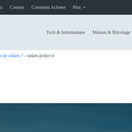
ts
Contact
Comment Acheter
Plus
Tech & Informatique
Maison & Bricolage
s de radars ?
-
radars-police-b