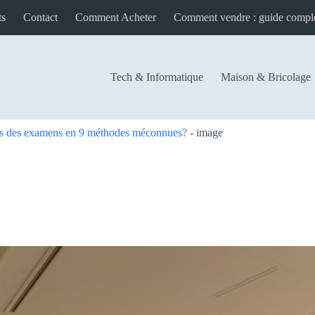
ts
Contact
Comment Acheter
Plus
Tech & Informatique
Maison & Bricolage
ss des examens en 9 méthodes méconnues?
-
image