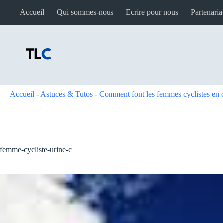
Passer
Accueil
Qui sommes-nous
Ecrire pour nous
Partenaria
au
contenu
Accueil
-
Astuces & Tutos
-
Comment font les femmes cyclistes en c
femme-cycliste-urine-c