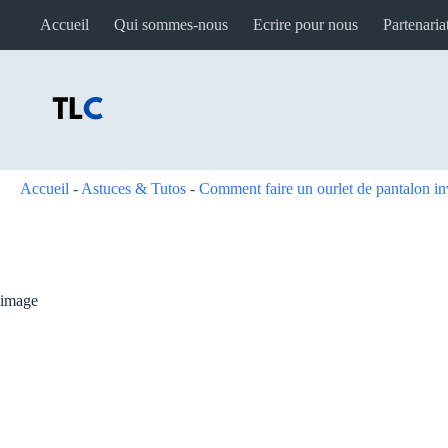
Passer
Accueil
Qui sommes-nous
Ecrire pour nous
Partenaria
au
contenu
Accueil
-
Astuces & Tutos
-
Comment faire un ourlet de pantalon inv
image