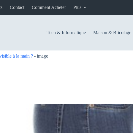
ts
Contact
Comment Acheter
Plus
Tech & Informatique
Maison & Bricolage
isible à la main ?
-
image