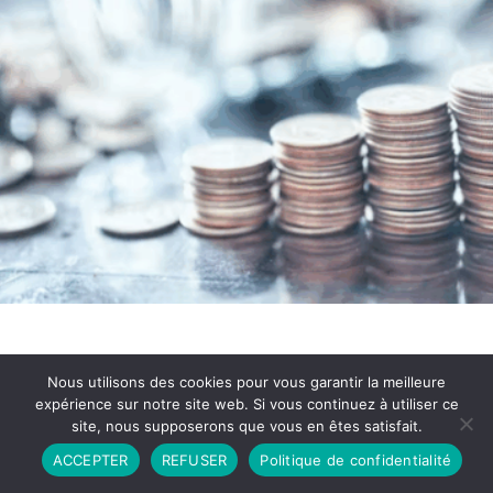
Nous utilisons des cookies pour vous garantir la meilleure
expérience sur notre site web. Si vous continuez à utiliser ce
site, nous supposerons que vous en êtes satisfait.
Partenariat
Contact
Politique de Confidentialité
ACCEPTER
REFUSER
Politique de confidentialité
CGU
Copyright © 2026 - Propulsé par DIEUDUDIABLE