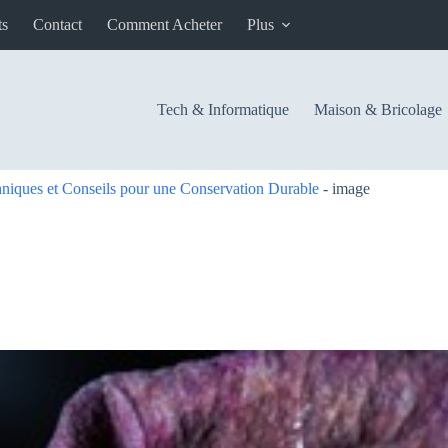
ts
Contact
Comment Acheter
Plus
Tech & Informatique
Maison & Bricolage
niques et Conseils pour une Conservation Durable
-
image