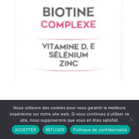
Nous utilisons des cookies pour vous garantir la meilleure
expérience sur notre site web. Si vous continuez à utiliser ce
site, nous supposerons que vous en êtes satisfait.
Partenariat
Contact
Politique de Confidentialité
ACCEPTER
REFUSER
Politique de confidentialité
CGU
Copyright © 2026 - Propulsé par DIEUDUDIABLE