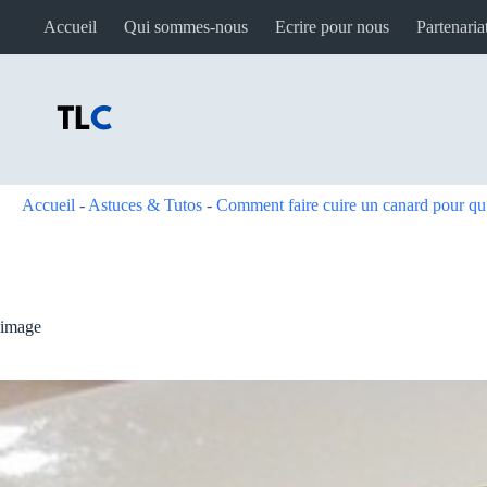
Passer
Accueil
Qui sommes-nous
Ecrire pour nous
Partenaria
au
contenu
Accueil
-
Astuces & Tutos
-
Comment faire cuire un canard pour qu’i
image