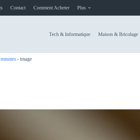
ts
Contact
Comment Acheter
Plus
Tech & Informatique
Maison & Bricolage
 minutes
-
image