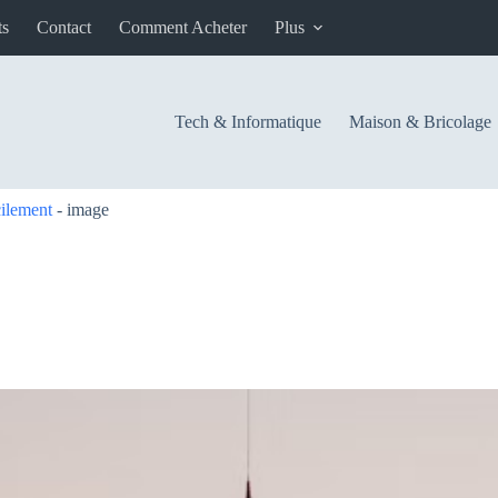
ts
Contact
Comment Acheter
Plus
Tech & Informatique
Maison & Bricolage
cilement
-
image