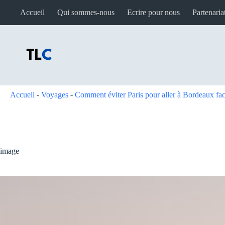
Passer
Accueil
Qui sommes-nous
Ecrire pour nous
Partenaria
au
contenu
Accueil
-
Voyages
-
Comment éviter Paris pour aller à Bordeaux fa
image