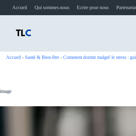
Passer
Accueil
Qui sommes-nous
Ecrire pour nous
Partenaria
au
contenu
Accueil
-
Santé & Bien-être
-
Comment dormir malgré le stress : guid
image