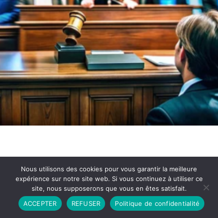
Nous utilisons des cookies pour vous garantir la meilleure
expérience sur notre site web. Si vous continuez à utiliser ce
site, nous supposerons que vous en êtes satisfait.
Partenariat
Contact
Politique de Confidentialité
ACCEPTER
REFUSER
Politique de confidentialité
CGU
Copyright © 2026 - Propulsé par DIEUDUDIABLE