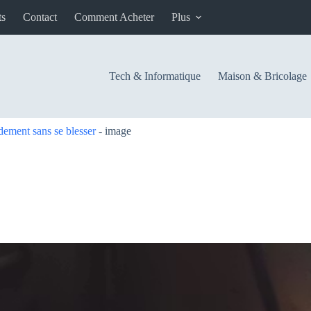
ts
Contact
Comment Acheter
Plus
Tech & Informatique
Maison & Bricolage
ement sans se blesser
-
image