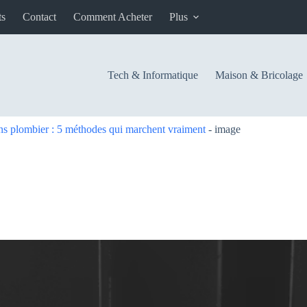
ts
Contact
Comment Acheter
Plus
Tech & Informatique
Maison & Bricolage
ns plombier : 5 méthodes qui marchent vraiment
-
image