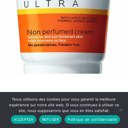
Nous utilisons des cookies pour vous garantir la meilleure
expérience sur notre site web. Si vous continuez à utiliser ce
site, nous supposerons que vous en êtes satisfait.
Partenariat
Contact
Politique de Confidentialité
ACCEPTER
REFUSER
Politique de confidentialité
CGU
Copyright © 2026 - Propulsé par DIEUDUDIABLE