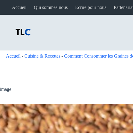
Passer
Accueil
Qui sommes-nous
Ecrire pour nous
Partenaria
au
contenu
Accueil
-
Cuisine & Recettes
-
Comment Consommer les Graines de L
image