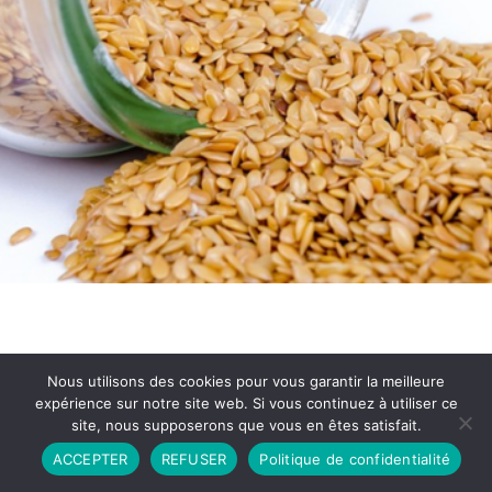
Nous utilisons des cookies pour vous garantir la meilleure
expérience sur notre site web. Si vous continuez à utiliser ce
site, nous supposerons que vous en êtes satisfait.
Partenariat
Contact
Politique de Confidentialité
ACCEPTER
REFUSER
Politique de confidentialité
CGU
Copyright © 2026 - Propulsé par DIEUDUDIABLE